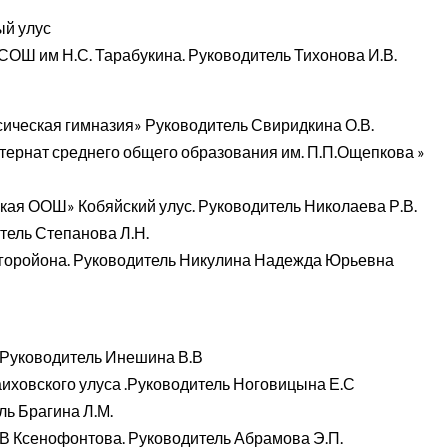
ый улус
СОШ им Н.С. Тарабукина. Руководитель Тихонова И.В.
ссическая гимназия» Руководитель Свиридкина О.В.
тернат среднего общего образования им. П.П.Ощепкова »
ская ООШ» Кобяйский улус. Руководитель Николаева Р.В.
ель Степанова Л.Н.
горойона. Руководитель Никулина Надежда Юрьевна
Руководитель Инешина В.В
ховского улуса .Руководитель Ноговицына Е.С
ь Брагина Л.М.
ГВ Ксенофонтова. Руководитель Абрамова Э.П.