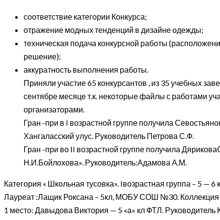
соответствие категории Конкурса;
отражение модных тенденций в дизайне одежды;
техническая подача конкурсной работы (расположение
решение);
аккуратность выполнения работы.
Приняли участие 65 конкурсантов , из 35 учебных зав
сентябре месяце т.к. некоторые файлы с работами уч
организаторами.
Гран -при в I возрастной группе получила Севость
Хангаласский улус. Руководитель Петрова С.Ф.
Гран -при во II возрастной группе получила Дярик
Н.И.Бойлохова». Руководитель:Адамова А.М.
Категория « Школьная тусовка». Iвозрастная группа – 5 — 6 
Лауреат :Лащик Роксана – 5кл, МОБУ СОШ №30. Коллекция 
1 место: Давыдова Виктория — 5 «а» кл ФТЛ. Руководитель 