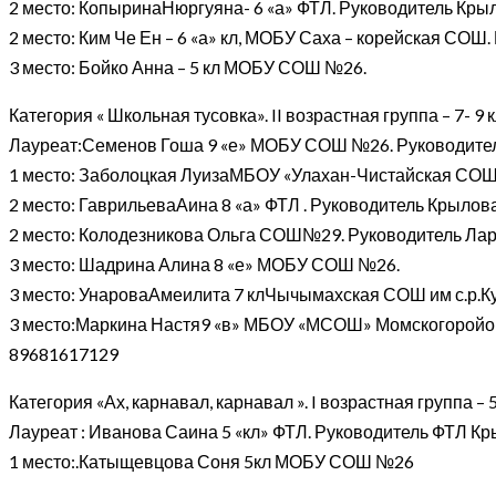
2 место: КопыринаНюргуяна- 6 «а» ФТЛ. Руководитель Крыл
2 место: Ким Че Ен – 6 «а» кл, МОБУ Саха – корейская СОШ
3 место: Бойко Анна – 5 кл МОБУ СОШ №26.
Категория « Школьная тусовка». II возрастная группа – 7- 9 
Лауреат:Семенов Гоша 9 «е» МОБУ СОШ №26. Руководител
1 место: Заболоцкая ЛуизаМБОУ «Улахан-Чистайская СОШ и
2 место: ГаврильеваАина 8 «а» ФТЛ . Руководитель Крыло
2 место: Колодезникова Ольга СОШ№29. Руководитель Лар
3 место: Шадрина Алина 8 «е» МОБУ СОШ №26.
3 место: УнароваАмеилита 7 клЧычымахская СОШ им с.р.Ку
3 место:Маркина Настя9 «в» МБОУ «МСОШ» Момскогоройо
89681617129
Категория «Ах, карнавал, карнавал ». I возрастная группа – 5
Лауреат : Иванова Саина 5 «кл» ФТЛ. Руководитель ФТЛ Кр
1 место:.Катыщевцова Соня 5кл МОБУ СОШ №26