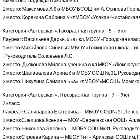
Аммосова Надежда Николаевна
1 место: Максимова А 8клМБОУ БСОШ им А. Осипова Горн
2 место: Корякина Сабрина 9 клМБОУ «Улахан-Чистайская 
Категория «Авторская ». I возрастная группа – 5 — 6 кл
Лауреат: Васильева Дарья. 6 «в» кл, МОБУ «Городская кла
1 место:Михайлова СинильгаМБОУ «Токкинская школа – ин
. Руководитель Соловьева Л.С.
2 место: Дьяконова Милена, ученица 6 кл МКОУ «Люксюгун
3 место: Шапавалова Арина 6клМОБУ СОШ №31. Руководит
3 место: Никулина Сайаана 5 «а» клМБОУ «МСОШ» Момско
Категория «Авторская » . II возрастная группа – 7 — 9 кл
7 класс:
Лауреат: Саливарова Екатерина — МБОУ СОШ№3 г.Ленск. 
1 место:Слепцова Ксения — МОУ «Береляхская ООШ» Аллаи
2 место: Никонова Эвелина — МОБУ СОШ№31. Руководител
3 место:Строева Карина — МБОУ Тит – Аринская СОШ им. 