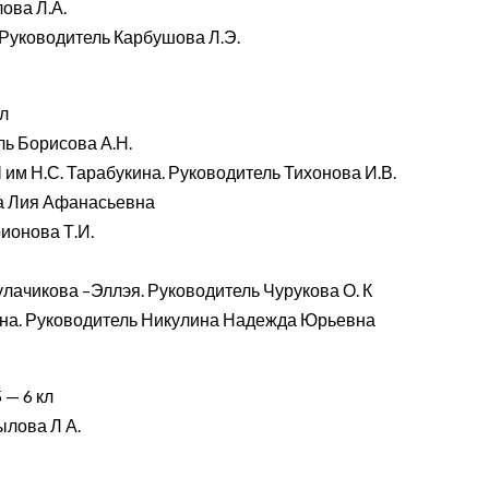
ова Л.А.
. Руководитель Карбушова Л.Э.
кл
ь Борисова А.Н.
м Н.С. Тарабукина. Руководитель Тихонова И.В.
ва Лия Афанасьевна
ионова Т.И.
лачикова –Эллэя. Руководитель Чурукова О. К
на. Руководитель Никулина Надежда Юрьевна
 — 6 кл
ылова Л А.