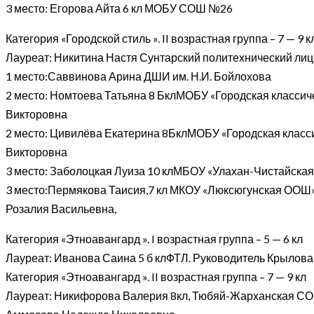
3 место: Егорова Айта 6 кл МОБУ СОШ №26
Категория «Городской стиль ». II возрастная группа – 7 — 9 к
Лауреат: Никитина Настя Сунтарский политехнический лиц
1 место:Саввинова Арина ДШИ им. Н.И. Бойлохова
2 место: Номтоева Татьяна 8 БклМОБУ «Городская классич
Викторовна
2 место: Цивилёва Екатерина 8БклМОБУ «Городская класс
Викторовна
3 место: Заболоцкая Луиза 10 клМБОУ «Улахан-Чистайская
3 место:Пермякова Таисия,7 кл МКОУ «Люксюгунская ООШ» 
Розалия Васильевна,
Категория «Этноавангард ». I возрастная группа – 5 — 6 кл
Лауреат: Иванова Саина 5 б клФТЛ. Руководитель Крылова 
Категория «Этноавангард ». II возрастная группа – 7 — 9 кл
Лауреат: Никифорова Валерия 8кл, Тюбяй-Жарханская СОШ 