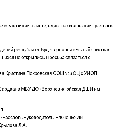
 композиции в листе, единство коллекции, цветовое
едений республики. Будет дополнительный список в
ащихся не открылись. Просьба связаться с
янова Кристина Покровская СОШ№3 ОЦ с УИОП
оваСардаана МБУ ДО «Верхневилюйская ДШИ им
кл
«Рассвет». Руководитель :Рябченко ИИ
Крылова Л.А.