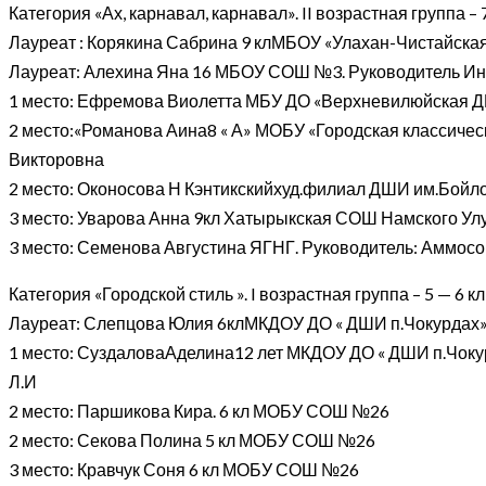
Категория «Ах, карнавал, карнавал». II возрастная группа – 7
Лауреат : Корякина Сабрина 9 клМБОУ «Улахан-Чистайская
Лауреат: Алехина Яна 16 МБОУ СОШ №3. Руководитель Ин
1 место: Ефремова Виолетта МБУ ДО «Верхневилюйская Д
2 место:«Романова Аина8 « А» МОБУ «Городская классичес
Викторовна
2 место: Оконосова Н Кэнтикскийхуд.филиал ДШИ им.Бойло
3 место: Уварова Анна 9кл Хатырыкская СОШ Намского Ул
3 место: Семенова Августина ЯГНГ. Руководитель: Аммосов
Категория «Городской стиль ». I возрастная группа – 5 — 6 кл
Лауреат: Слепцова Юлия 6клМКДОУ ДО « ДШИ п.Чокурдах»
1 место: СуздаловаАделина12 лет МКДОУ ДО « ДШИ п.Чоку
Л.И
2 место: Паршикова Кира. 6 кл МОБУ СОШ №26
2 место: Секова Полина 5 кл МОБУ СОШ №26
3 место: Кравчук Соня 6 кл МОБУ СОШ №26