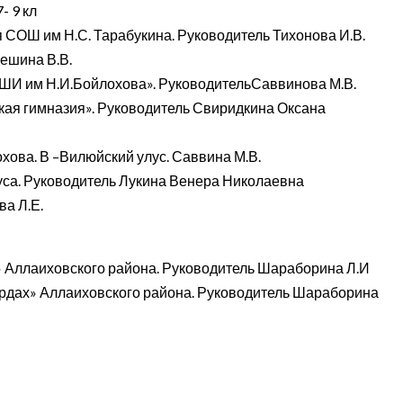
- 9 кл
 СОШ им Н.С. Тарабукина. Руководитель Тихонова И.В.
ешина В.В.
ШИ им Н.И.Бойлохова». РуководительСаввинова М.В.
кая гимназия». Руководитель Свиридкина Оксана
хова. В –Вилюйский улус. Саввина М.В.
уса. Руководитель Лукина Венера Николаевна
а Л.Е.
 Аллаиховского района. Руководитель Шараборина Л.И
рдах» Аллаиховского района. Руководитель Шараборина