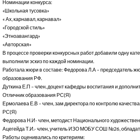
Номинации конкурса:
«Школьная тусовка»
« Ах, карнавал, карнавал»
«Городской стиль»
«Этноавангард»
«Авторская»
В процессе проверки конкурсных работ добавили одну кате
выполнили эскиз по каждой номинации.
Работала жюри в составе: Федорова Л.А – председатель жю
образования РФ.
Дуткина Е.П – член, доцент кафедры воспитания и дополни
Отличник образования РС(Я)
Ермолаева Е.В – член, зам директора по контролю качес
РС(Я)
Федорова Н.И- член, методист Национального художественн
Ацегейда Т.И.- член, учитель ИЗО МОБУ СОШ №26, обладат
Работы оценивались по критериям: