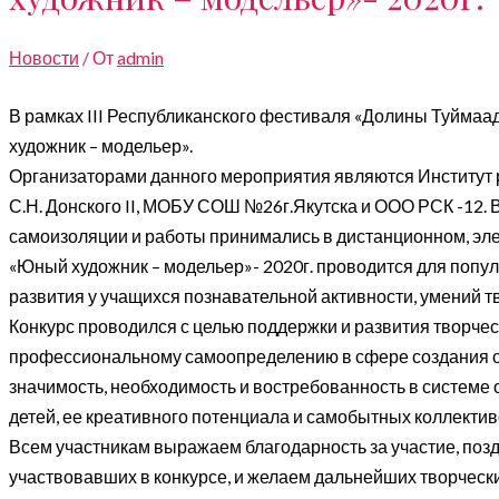
Новости
/ От
admin
В рамках III Республиканского фестиваля «Долины Туймаа
художник – модельер».
Организаторами данного мероприятия являются Институт
С.Н. Донского II, МОБУ СОШ №26г.Якутска и ООО РСК -12. 
самоизоляции и работы принимались в дистанционном, эле
«Юный художник – модельер»- 2020г. проводится для попул
развития у учащихся познавательной активности, умений т
Конкурс проводился с целью поддержки и развития творче
профессиональному самоопределению в сфере создания о
значимость, необходимость и востребованность в системе
детей, ее креативного потенциала и самобытных коллектив
Всем участникам выражаем благодарность за участие, позд
участвовавших в конкурсе, и желаем дальнейших творчески